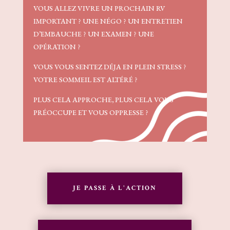
VOUS ALLEZ VIVRE
UN PROCHAIN RV
IMPORTANT ?
UNE NÉGO ? UN ENTRETIEN
D’EMBAUCHE ? UN EXAMEN ? UNE
OPÉRATION ?
VOUS VOUS SENTEZ DÉJA EN PLEIN STRESS ?
VOTRE SOMMEIL EST ALTÉRÉ ?
PLUS CELA APPROCHE, PLUS CELA VOUS
PRÉOCCUPE ET VOUS OPPRESSE ?
JE PASSE À L'ACTION